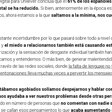
igital para Unilever concluía que el
61% de los españoles
tal se ha reducido.
Si bien, anteriormente en la época es
os, ahora estamos a la que
saltamos a la mínima, nos cue
ante incertidumbre por lo que pasará sobre todo a nivel 
e y
el miedo a relacionarnos también está causando es
ización y la sensación de desgaste individual también ha
arnos y entendernos. O más bien, de generar malentendid
través de las redes sociales, donde
la falta de lenguaje no 
entonaciones lleva muchas veces a pervertir los mensajes
ábamos agobiados solíamos despejarnos y hablar co
nos ayudaba a ver nuestros problemas desde otras per
ado en número de personas que
no comentan con nadie 
, se callan esos pensamientos lo que
acaba aumentando s