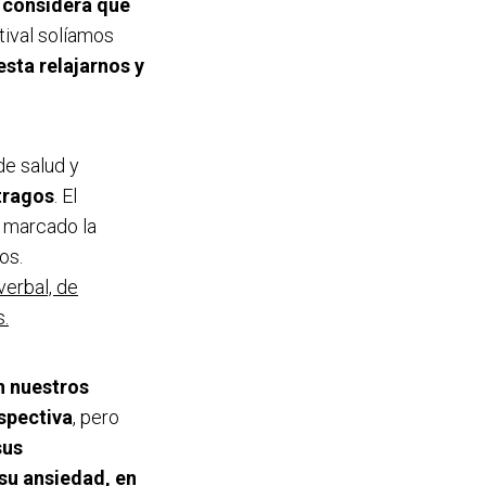
 considera que
tival solíamos
sta relajarnos y
de salud y
tragos
. El
n marcado la
os.
verbal, de
.
n nuestros
spectiva
, pero
sus
u ansiedad, en