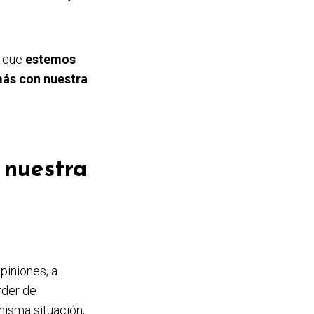
o que
estemos
 más con nuestra
 nuestra
piniones, a
rder de
misma situación,