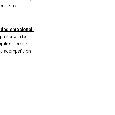
ionar sus
lidad emocional.
apuntarse a las
gular.
Porque
 te acompañe en