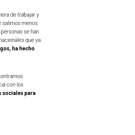
era de trabajar y
ez salimos menos
s personas se han
rnacionales que ya
agos, ha hecho
ncontramos
ia con los
s sociales para