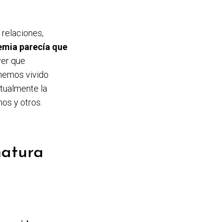
 relaciones,
emia parecía que
ver que
 hemos vivido
ctualmente la
os y otros.
natura