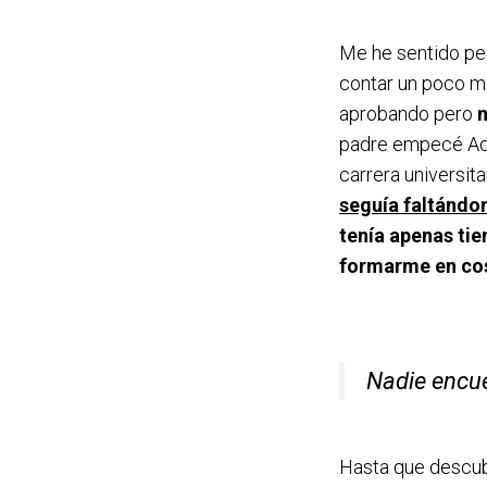
Me he sentido per
contar un poco má
aprobando pero
n
padre empecé Adm
carrera universita
seguía faltándo
tenía apenas ti
formarme en co
Nadie encue
Hasta que descub