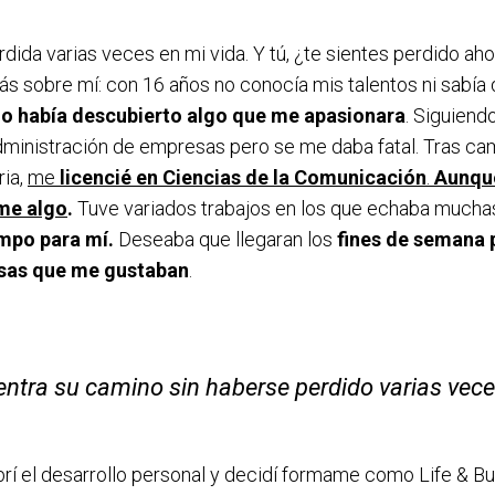
dida varias veces en mi vida. Y tú, ¿te sientes perdido ah
s sobre mí: con 16 años no conocía mis talentos ni sabía q
o había descubierto algo que me apasionara
. Siguiend
inistración de empresas pero se me daba fatal. Tras c
ria,
me
licencié en Ciencias de la Comunicación
.
Aunque
me algo
.
Tuve variados trabajos en los que echaba mucha
empo para mí.
Deseaba que llegaran los
fines de semana p
sas que me gustaban
.
ntra su camino sin haberse perdido varias vece
rí el desarrollo personal y decidí formame como Life & B