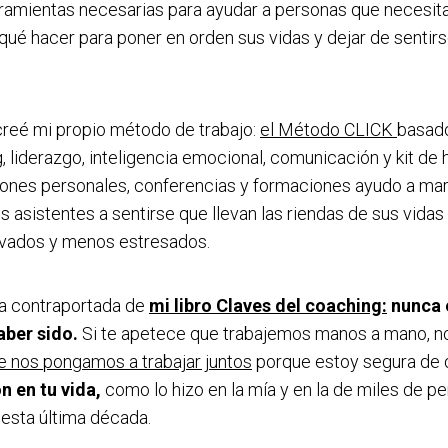
rramientas necesarias para ayudar a personas que necesita
 qué hacer para poner en orden sus vidas y dejar de sentirs
creé mi propio método de trabajo:
el Método CLICK
basado
, liderazgo, inteligencia emocional, comunicación y kit de 
siones personales, conferencias y formaciones ayudo a ma
os asistentes a sentirse que llevan las riendas de sus vida
vados y menos estresados.
la contraportada de
mi libro Claves del coa
ching:
nunca 
aber sido.
Si te apetece que trabajemos manos a mano, n
ue nos pongamos a trabajar juntos
porque estoy segura de
n en tu vida,
como lo hizo en la mía y en la de miles de p
sta última década.