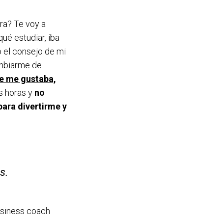
ora? Te voy a
ué estudiar, iba
o el consejo de mi
ambiarme de
 me gustaba,
s horas y
no
ara divertirme y
s.
usiness coach