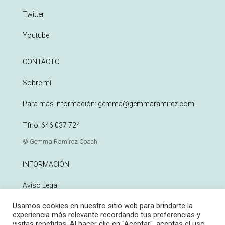
Twitter
Youtube
CONTACTO
Sobre mí
Para más información:
gemma@gemmaramirez.com
Tfno:
646 037 724
© Gemma Ramírez Coach
INFORMACIÓN
Aviso Legal
Usamos cookies en nuestro sitio web para brindarte la
Política de Privacidad
experiencia más relevante recordando tus preferencias y
visitas repetidas. Al hacer clic en "Aceptar", aceptas el uso