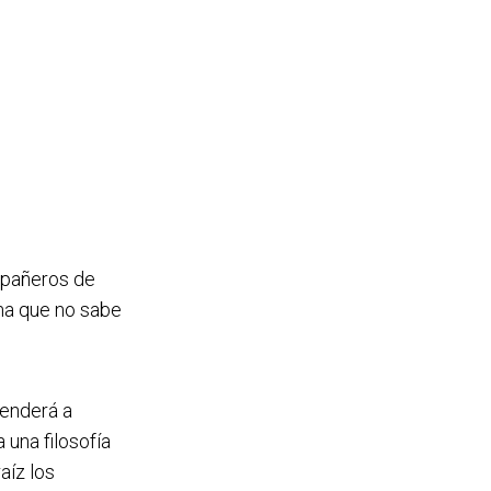
mpañeros de
ema que no sabe
renderá a
 una filosofía
aíz los