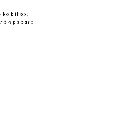
 los leí hace
rendizajes como