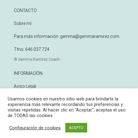
CONTACTO
Sobre mí
Para más información:
gemma@gemmaramirez.com
Tfno:
646 037 724
© Gemma Ramírez Coach
INFORMACIÓN
Aviso Legal
Usamos cookies en nuestro sitio web para brindarte la
Política de Privacidad
experiencia más relevante recordando tus preferencias y
visitas repetidas. Al hacer clic en "Aceptar", aceptas el uso
Política de Cookies
de TODAS las cookies.
Configuración de cookies
ACEPTO