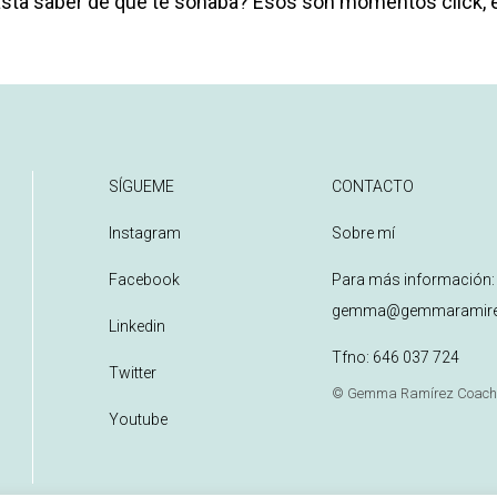
sta saber de qué te sonaba? Esos son momentos click, en
SÍGUEME
CONTACTO
Instagram
Sobre mí
Facebook
Para más información:
gemma@gemmaramire
Linkedin
Tfno:
646 037 724
Twitter
© Gemma Ramírez Coac
Youtube