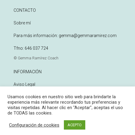
CONTACTO
Sobre mí
Para más información:
gemma@gemmaramirez.com
Tfno:
646 037 724
© Gemma Ramírez Coach
INFORMACIÓN
Aviso Legal
Usamos cookies en nuestro sitio web para brindarte la
Política de Privacidad
experiencia más relevante recordando tus preferencias y
visitas repetidas. Al hacer clic en "Aceptar", aceptas el uso
Política de Cookies
de TODAS las cookies.
Configuración de cookies
ACEPTO