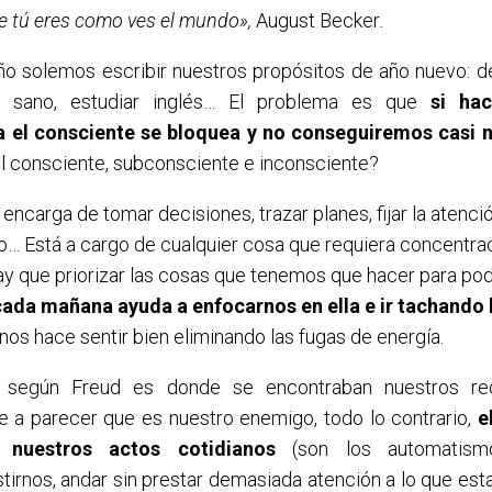
ue tú eres como ves el mundo»,
August Becker
.
ño solemos escribir nuestros propósitos de año nuevo: dej
 sano, estudiar inglés… El problema es que
si hac
 el consciente se bloquea y no conseguiremos casi 
el consciente, subconsciente e inconsciente?
e encarga de tomar decisiones, trazar planes, fijar la atenci
 Está a cargo de cualquier cosa que requiera concentraci
y que priorizar las cosas que tenemos que hacer para pod
cada mañana ayuda a enfocarnos en ella e ir tachando 
nos hace sentir bien eliminando las fugas de energía.
: según Freud es donde se encontraban nuestros rec
e a parecer que es nuestro enemigo, todo lo contrario,
e
nuestros actos cotidianos
(son los automatism
tirnos, andar sin prestar demasiada atención a lo que es