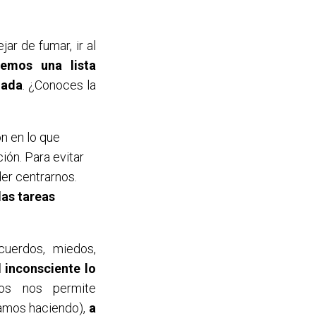
ar de fumar, ir al
emos una lista
nada
. ¿Conoces la
ón en lo que
ón. Para evitar
er centrarnos.
las tareas
uerdos, miedos,
l inconsciente lo
os nos permite
tamos haciendo),
a