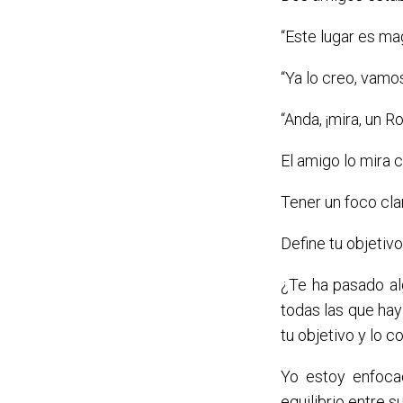
“Este lugar es mag
“Ya lo creo, vamos
“Anda, ¡mira, un R
El amigo lo mira 
Tener un foco cla
Define tu objetiv
¿Te ha pasado a
todas las que ha
tu objetivo y lo 
Yo estoy enfoca
equilibrio entre s