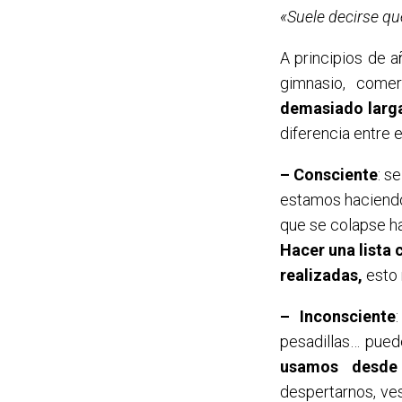
«Suele decirse q
A principios de a
gimnasio, comer
demasiado larga
diferencia entre 
– Consciente
: s
estamos haciendo…
que se colapse ha
Hacer una lista 
realizadas,
esto 
– Inconsciente
pesadillas… pued
usamos desde 
despertarnos, ves