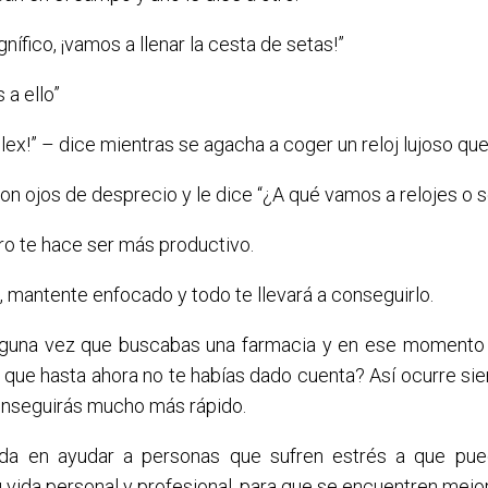
nífico, ¡vamos a llenar la cesta de setas!”
 a ello”
olex!” – dice mientras se agacha a coger un reloj lujoso que
con ojos de desprecio y le dice “¿A qué vamos a relojes o 
ro te hace ser más productivo.
o, mantente enfocado y todo te llevará a conseguirlo.
lguna vez que buscabas una farmacia y en ese momento 
y que hasta ahora no te habías dado cuenta?
Así ocurre si
conseguirás mucho más rápido.
da en ayudar a personas que sufren estrés a que pue
u vida personal y profesional, para que se encuentren mejor