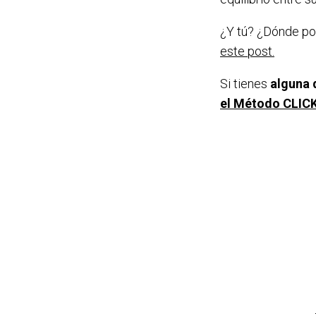
¿Y tú? ¿Dónde po
este post.
Si tienes
alguna 
el Método CLIC