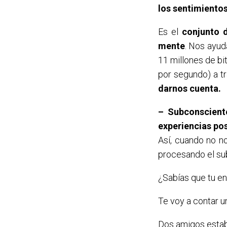
los sentimiento
Es el
conjunto 
mente
. Nos ayud
11 millones de bi
por segundo) a t
darnos cuenta.
– Subconscient
experiencias pos
Así, cuando no n
procesando el su
¿Sabías que tu en
Te voy a contar u
Dos amigos estaba